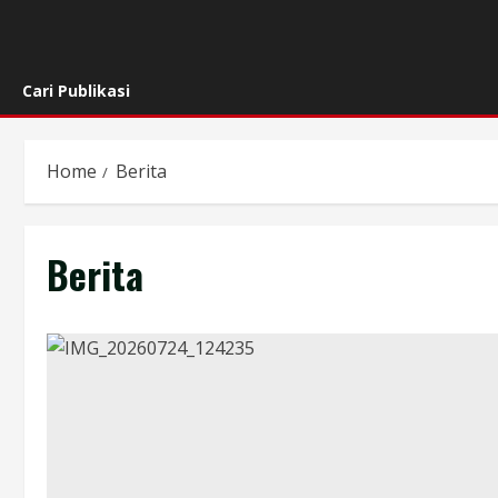
Cari Publikasi
Skip
to
Home
Berita
content
Berita