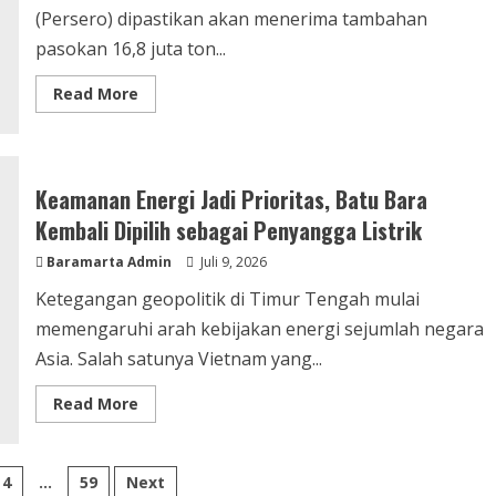
(Persero) dipastikan akan menerima tambahan
pasokan 16,8 juta ton...
Read
Read More
more
about
Pasokan
Batu
Bara
Ditambah
Keamanan Energi Jadi Prioritas, Batu Bara
Besar-
besaran,
Kembali Dipilih sebagai Penyangga Listrik
PLN
Siap
Baramarta Admin
Perkuat
Juli 9, 2026
Sistem
Kelistrikan
Ketegangan geopolitik di Timur Tengah mulai
Nasional
memengaruhi arah kebijakan energi sejumlah negara
Asia. Salah satunya Vietnam yang...
Read
Read More
more
about
Keamanan
Energi
Jadi
4
…
59
Next
Prioritas,