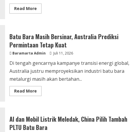
Read
Read More
more
about
Batu
Bara
Bangkit
Lagi!
Batu Bara Masih Bersinar, Australia Prediksi
Harga
Tembus
Permintaan Tetap Kuat
US$131
per
Baramarta Admin
Ton
Juli 11, 2026
Di tengah gencarnya kampanye transisi energi global,
Australia justru memproyeksikan industri batu bara
metalurgi masih akan bertahan...
Read
Read More
more
about
Batu
Bara
Masih
Bersinar,
AI dan Mobil Listrik Meledak, China Pilih Tambah
Australia
Prediksi
PLTU Batu Bara
Permintaan
Tetap