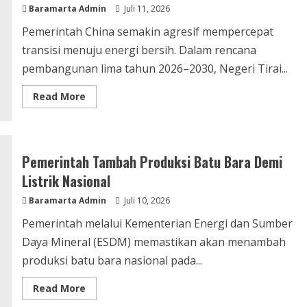
Baramarta Admin
Kuat
Juli 11, 2026
Pemerintah China semakin agresif mempercepat
transisi menuju energi bersih. Dalam rencana
pembangunan lima tahun 2026–2030, Negeri Tirai...
Read
Read More
more
about
AI
dan
Mobil
Listrik
Pemerintah Tambah Produksi Batu Bara Demi
Meledak,
China
Listrik Nasional
Pilih
Tambah
Baramarta Admin
PLTU
Juli 10, 2026
Batu
Bara
Pemerintah melalui Kementerian Energi dan Sumber
Daya Mineral (ESDM) memastikan akan menambah
produksi batu bara nasional pada...
Read
Read More
more
about