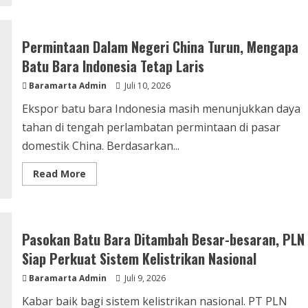
Pemerintah
Tambah
Produksi
Batu
Permintaan Dalam Negeri China Turun, Mengapa
Bara
Demi
Batu Bara Indonesia Tetap Laris
Listrik
Nasional
Baramarta Admin
Juli 10, 2026
Ekspor batu bara Indonesia masih menunjukkan daya
tahan di tengah perlambatan permintaan di pasar
domestik China. Berdasarkan...
Read
Read More
more
about
Permintaan
Dalam
Negeri
China
Pasokan Batu Bara Ditambah Besar-besaran, PLN
Turun,
Mengapa
Siap Perkuat Sistem Kelistrikan Nasional
Batu
Bara
Baramarta Admin
Indonesia
Juli 9, 2026
Tetap
Laris
Kabar baik bagi sistem kelistrikan nasional. PT PLN