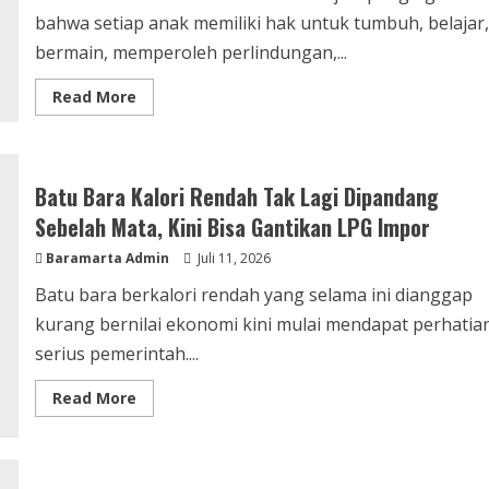
bahwa setiap anak memiliki hak untuk tumbuh, belajar,
bermain, memperoleh perlindungan,...
Read
Read More
more
about
Hari
Anak
Nasional
2026,
Batu Bara Kalori Rendah Tak Lagi Dipandang
PT
Baramarta
Sebelah Mata, Kini Bisa Gantikan LPG Impor
(Perseroda)
Komitmen
Baramarta Admin
Juli 11, 2026
Dukung
Tumbuh
Batu bara berkalori rendah yang selama ini dianggap
Kembang
Generasi
kurang bernilai ekonomi kini mulai mendapat perhatia
Penerus
Bangsa
serius pemerintah....
Read
Read More
more
about
Batu
Bara
Kalori
Rendah