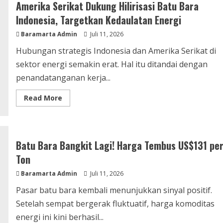
Amerika Serikat Dukung Hilirisasi Batu Bara
Tak
Lagi
Indonesia, Targetkan Kedaulatan Energi
Dipandang
Sebelah
Baramarta Admin
Mata,
Juli 11, 2026
Kini
Bisa
Hubungan strategis Indonesia dan Amerika Serikat di
Gantikan
LPG
sektor energi semakin erat. Hal itu ditandai dengan
Impor
penandatanganan kerja...
Read
Read More
more
about
Amerika
Serikat
Dukung
Hilirisasi
Batu Bara Bangkit Lagi! Harga Tembus US$131 pe
Batu
Bara
Ton
Indonesia,
Targetkan
Baramarta Admin
Kedaulatan
Juli 11, 2026
Energi
Pasar batu bara kembali menunjukkan sinyal positif.
Setelah sempat bergerak fluktuatif, harga komoditas
energi ini kini berhasil...