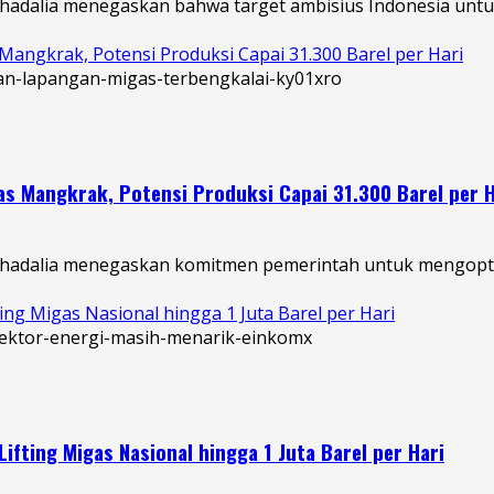
hadalia menegaskan bahwa target ambisius Indonesia untuk 
angkrak, Potensi Produksi Capai 31.300 Barel per Hari
s Mangkrak, Potensi Produksi Capai 31.300 Barel per H
ahadalia menegaskan komitmen pemerintah untuk mengoptim
ng Migas Nasional hingga 1 Juta Barel per Hari
fting Migas Nasional hingga 1 Juta Barel per Hari