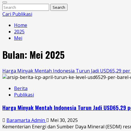
Enter
Search
Search
Keyword
Search
for:
Cari Publikasi
Skip
Home
to
2025
content
Mei
Bulan:
Mei 2025
Harga Minyak Mentah Indonesia Turun Jadi USD65,29 per 
Berita
Publikasi
Harga Minyak Mentah Indonesia Turun Jadi USD65,29 pe
Baramarta Admin
Mei 30, 2025
Kementerian Energi dan Sumber Daya Mineral (ESDM) resmi