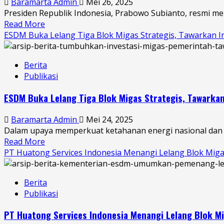
Baramarta Admin
Mei 26, 2025
Migas
Presiden Republik Indonesia, Prabowo Subianto, resmi me
Mangkrak,
Read More
Read
Potensi
ESDM Buka Lelang Tiga Blok Migas Strategis, Tawarkan In
more
Produksi
about
Capai
Presiden
31.300
Berita
Prabowo
Barel
Publikasi
Resmikan
per
IPA
Hari
ESDM Buka Lelang Tiga Blok Migas Strategis, Tawarkan
Convex
2025,
Baramarta Admin
Mei 24, 2025
Dorong
Dalam upaya memperkuat ketahanan energi nasional dan m
Lifting
Read More
Read
Migas
PT Huatong Services Indonesia Menangi Lelang Blok Migas
more
Nasional
about
hingga
ESDM
1
Berita
Buka
Juta
Publikasi
Lelang
Barel
Tiga
per
PT Huatong Services Indonesia Menangi Lelang Blok M
Blok
Hari