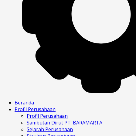
Beranda
Profil Perusahaan
Profil Perusahaan
Sambutan Dirut PT. BARAMARTA
Sejarah Perusahaan