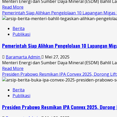
Menteri Energi dan Sumber Daya Mineral (ESDM) Bahlil La
Karbon,
Read More
Read
Bahlil
Pemerintah Siap Alihkan Pengelolaan 10 Lapangan Migas M
more
Ajak
about
KKKS
Menteri
Bergabung
Berita
ESDM:
Publikasi
Target
Lifting
Pemerintah Siap Alihkan Pengelolaan 10 Lapangan Miga
Satu
Juta
Baramarta Admin
Mei 27, 2025
Barel
Menteri Energi dan Sumber Daya Mineral (ESDM) Bahlil L
Tak
Read More
Read
Bisa
Presiden Prabowo Resmikan IPA Convex 2025, Dorong Lifti
more
Dicapai
about
dengan
Pemerintah
Cara
Berita
Siap
Konvensional
Publikasi
Alihkan
Pengelolaan
Presiden Prabowo Resmikan IPA Convex 2025, Dorong Li
10
Lapangan