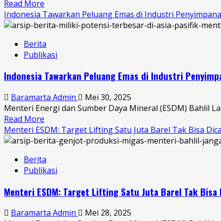
Read More
Read
Indonesia Tawarkan Peluang Emas di Industri Penyimpana
more
about
Harga
Berita
Minyak
Publikasi
Mentah
Indonesia
Indonesia Tawarkan Peluang Emas di Industri Penyimp
Turun
Jadi
Baramarta Admin
Mei 30, 2025
USD65,29
Menteri Energi dan Sumber Daya Mineral (ESDM) Bahlil Lah
per
Read More
Read
Barel
Menteri ESDM: Target Lifting Satu Juta Barel Tak Bisa Di
more
pada
about
April
Indonesia
2025,
Berita
Tawarkan
Terendah
Publikasi
Peluang
Sejak
Emas
Awal
Menteri ESDM: Target Lifting Satu Juta Barel Tak Bisa
di
Tahun
Industri
Baramarta Admin
Mei 28, 2025
Penyimpanan