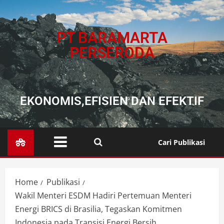
PT BARAMARTA
PERSERODA
EKONOMIS,EFISIEN DAN EFEKTIF
Cari Publikasi
Home
Publikasi
Wakil Menteri ESDM Hadiri Pertemuan Menteri
Energi BRICS di Brasilia, Tegaskan Komitmen
Indonesia pada Transisi Energi Bersih