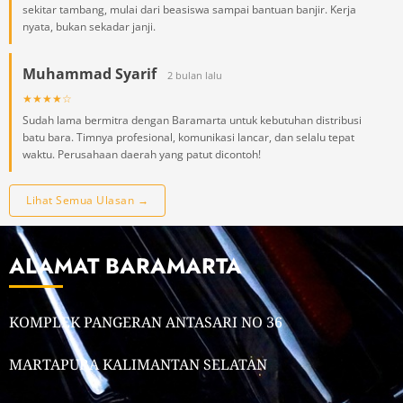
sekitar tambang, mulai dari beasiswa sampai bantuan banjir. Kerja
nyata, bukan sekadar janji.
Muhammad Syarif
2 bulan lalu
★★★★☆
Sudah lama bermitra dengan Baramarta untuk kebutuhan distribusi
batu bara. Timnya profesional, komunikasi lancar, dan selalu tepat
waktu. Perusahaan daerah yang patut dicontoh!
Lihat Semua Ulasan →
ALAMAT BARAMARTA
KOMPLEK PANGERAN ANTASARI NO 36
MARTAPURA KALIMANTAN SELATAN