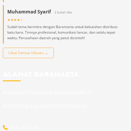
Muhammad Syarif
2 bulan lalu
★★★★☆
Sudah lama bermitra dengan Baramarta untuk kebutuhan distribusi
batu bara. Timnya profesional, komunikasi lancar, dan selalu tepat
waktu. Perusahaan daerah yang patut dicontoh!
Lihat Semua Ulasan →
ALAMAT BARAMARTA
KOMPLEK PANGERAN ANTASARI NO 36
MARTAPURA KALIMANTAN SELATAN
0511 4722 502