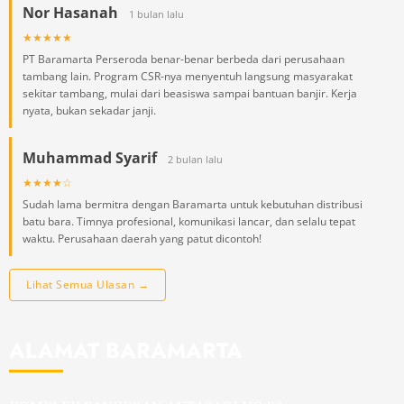
Nor Hasanah
1 bulan lalu
★★★★★
PT Baramarta Perseroda benar-benar berbeda dari perusahaan
tambang lain. Program CSR-nya menyentuh langsung masyarakat
sekitar tambang, mulai dari beasiswa sampai bantuan banjir. Kerja
nyata, bukan sekadar janji.
Muhammad Syarif
2 bulan lalu
★★★★☆
Sudah lama bermitra dengan Baramarta untuk kebutuhan distribusi
batu bara. Timnya profesional, komunikasi lancar, dan selalu tepat
waktu. Perusahaan daerah yang patut dicontoh!
Lihat Semua Ulasan →
ALAMAT BARAMARTA