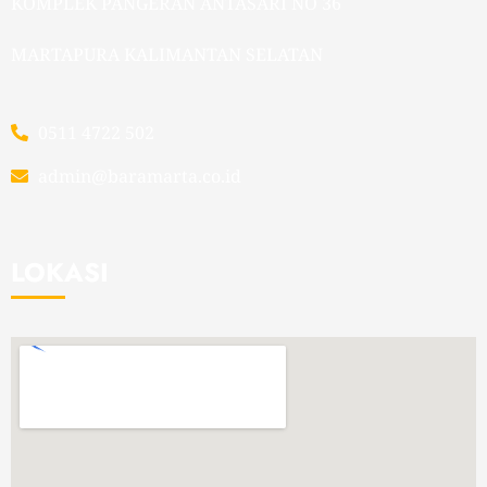
KOMPLEK PANGERAN ANTASARI NO 36
MARTAPURA KALIMANTAN SELATAN
0511 4722 502
admin@baramarta.co.id
LOKASI