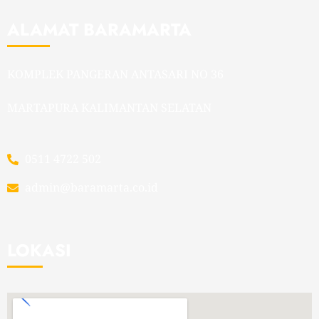
ALAMAT BARAMARTA
KOMPLEK PANGERAN ANTASARI NO 36
MARTAPURA KALIMANTAN SELATAN
0511 4722 502
admin@baramarta.co.id
LOKASI