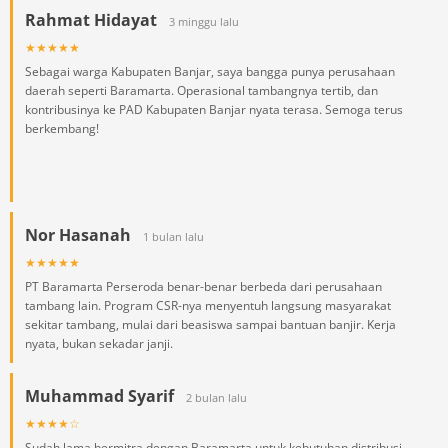
Rahmat Hidayat
3 minggu lalu
★★★★★
Sebagai warga Kabupaten Banjar, saya bangga punya perusahaan
daerah seperti Baramarta. Operasional tambangnya tertib, dan
kontribusinya ke PAD Kabupaten Banjar nyata terasa. Semoga terus
berkembang!
Nor Hasanah
1 bulan lalu
★★★★★
PT Baramarta Perseroda benar-benar berbeda dari perusahaan
tambang lain. Program CSR-nya menyentuh langsung masyarakat
sekitar tambang, mulai dari beasiswa sampai bantuan banjir. Kerja
nyata, bukan sekadar janji.
Muhammad Syarif
2 bulan lalu
★★★★☆
Sudah lama bermitra dengan Baramarta untuk kebutuhan distribusi