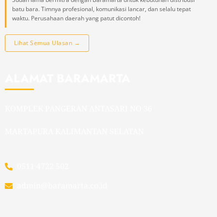
batu bara. Timnya profesional, komunikasi lancar, dan selalu tepat
waktu. Perusahaan daerah yang patut dicontoh!
Lihat Semua Ulasan →
ALAMAT BARAMARTA
KOMPLEK PANGERAN ANTASARI NO 36
MARTAPURA KALIMANTAN SELATAN
0511 4722 502
admin@baramarta.co.id