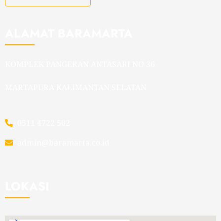
ALAMAT BARAMARTA
KOMPLEK PANGERAN ANTASARI NO 36
MARTAPURA KALIMANTAN SELATAN
0511 4722 502
admin@baramarta.co.id
LOKASI