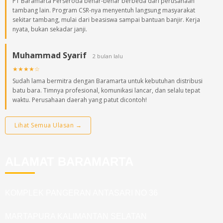
PT Baramarta Perseroda benar-benar berbeda dari perusahaan
tambang lain. Program CSR-nya menyentuh langsung masyarakat
sekitar tambang, mulai dari beasiswa sampai bantuan banjir. Kerja
nyata, bukan sekadar janji.
Muhammad Syarif
2 bulan lalu
★★★★☆
Sudah lama bermitra dengan Baramarta untuk kebutuhan distribusi
batu bara. Timnya profesional, komunikasi lancar, dan selalu tepat
waktu. Perusahaan daerah yang patut dicontoh!
Lihat Semua Ulasan →
ALAMAT BARAMARTA
KOMPLEK PANGERAN ANTASARI NO 36
MARTAPURA KALIMANTAN SELATAN