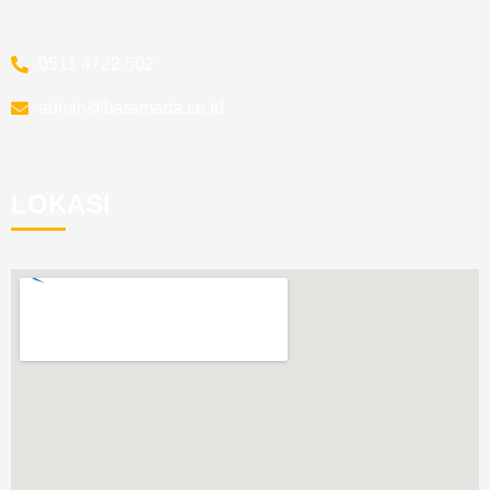
0511 4722 502
admin@baramarta.co.id
LOKASI