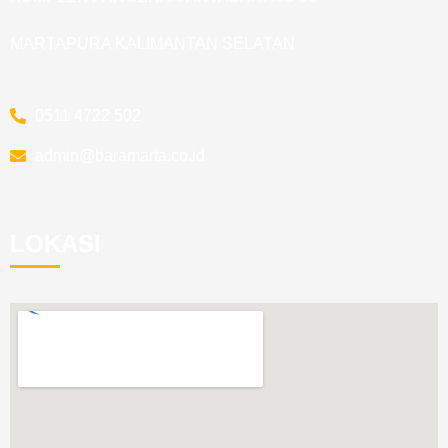
MARTAPURA KALIMANTAN SELATAN
0511 4722 502
admin@baramarta.co.id
LOKASI