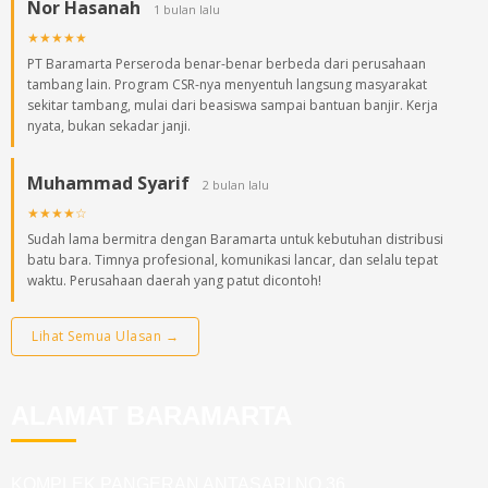
Nor Hasanah
1 bulan lalu
★★★★★
PT Baramarta Perseroda benar-benar berbeda dari perusahaan
tambang lain. Program CSR-nya menyentuh langsung masyarakat
sekitar tambang, mulai dari beasiswa sampai bantuan banjir. Kerja
nyata, bukan sekadar janji.
Muhammad Syarif
2 bulan lalu
★★★★☆
Sudah lama bermitra dengan Baramarta untuk kebutuhan distribusi
batu bara. Timnya profesional, komunikasi lancar, dan selalu tepat
waktu. Perusahaan daerah yang patut dicontoh!
Lihat Semua Ulasan →
ALAMAT BARAMARTA
KOMPLEK PANGERAN ANTASARI NO 36