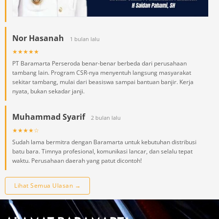
Nor Hasanah
1 bulan lalu
★★★★★
PT Baramarta Perseroda benar-benar berbeda dari perusahaan
tambang lain. Program CSR-nya menyentuh langsung masyarakat
sekitar tambang, mulai dari beasiswa sampai bantuan banjir. Kerja
nyata, bukan sekadar janji.
Muhammad Syarif
2 bulan lalu
★★★★☆
Sudah lama bermitra dengan Baramarta untuk kebutuhan distribusi
batu bara. Timnya profesional, komunikasi lancar, dan selalu tepat
waktu. Perusahaan daerah yang patut dicontoh!
Lihat Semua Ulasan →