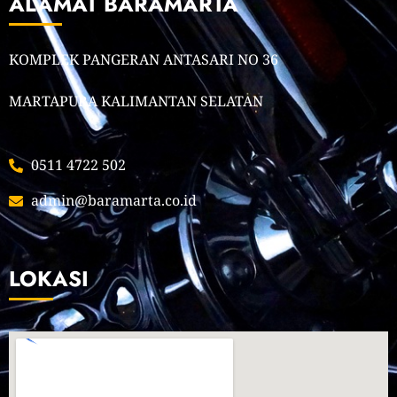
ALAMAT BARAMARTA
KOMPLEK PANGERAN ANTASARI NO 36
MARTAPURA KALIMANTAN SELATAN
0511 4722 502
admin@baramarta.co.id
LOKASI