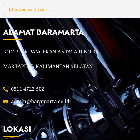
Lihat Semua Ulasan →
ALAMAT BARAMARTA
KOMPLEK PANGERAN ANTASARI NO 36
MARTAPURA KALIMANTAN SELATAN
0511 4722 502
admin@baramarta.co.id
LOKASI