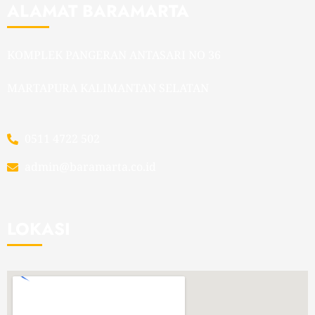
ALAMAT BARAMARTA
KOMPLEK PANGERAN ANTASARI NO 36
MARTAPURA KALIMANTAN SELATAN
0511 4722 502
admin@baramarta.co.id
LOKASI