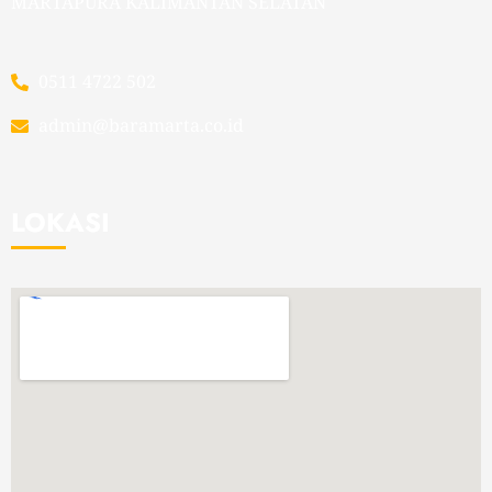
MARTAPURA KALIMANTAN SELATAN
0511 4722 502
admin@baramarta.co.id
LOKASI