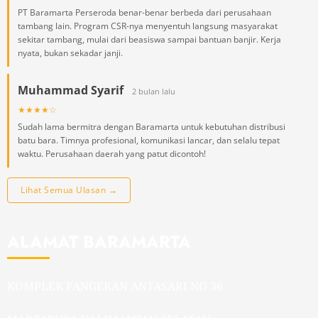
PT Baramarta Perseroda benar-benar berbeda dari perusahaan
tambang lain. Program CSR-nya menyentuh langsung masyarakat
sekitar tambang, mulai dari beasiswa sampai bantuan banjir. Kerja
nyata, bukan sekadar janji.
Muhammad Syarif
2 bulan lalu
★★★★☆
Sudah lama bermitra dengan Baramarta untuk kebutuhan distribusi
batu bara. Timnya profesional, komunikasi lancar, dan selalu tepat
waktu. Perusahaan daerah yang patut dicontoh!
Lihat Semua Ulasan →
ALAMAT BARAMARTA
KOMPLEK PANGERAN ANTASARI NO 36