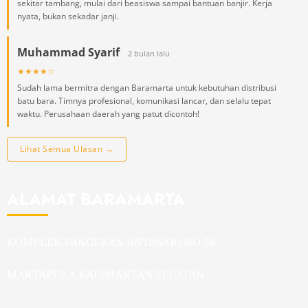
sekitar tambang, mulai dari beasiswa sampai bantuan banjir. Kerja
nyata, bukan sekadar janji.
Muhammad Syarif
2 bulan lalu
★★★★☆
Sudah lama bermitra dengan Baramarta untuk kebutuhan distribusi
batu bara. Timnya profesional, komunikasi lancar, dan selalu tepat
waktu. Perusahaan daerah yang patut dicontoh!
Lihat Semua Ulasan →
ALAMAT BARAMARTA
KOMPLEK PANGERAN ANTASARI NO 36
MARTAPURA KALIMANTAN SELATAN