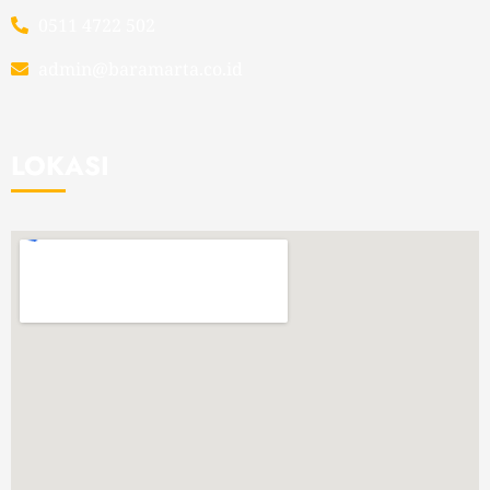
0511 4722 502
admin@baramarta.co.id
LOKASI