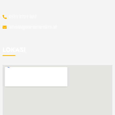
0511 4722 502
admin@baramarta.co.id
LOKASI