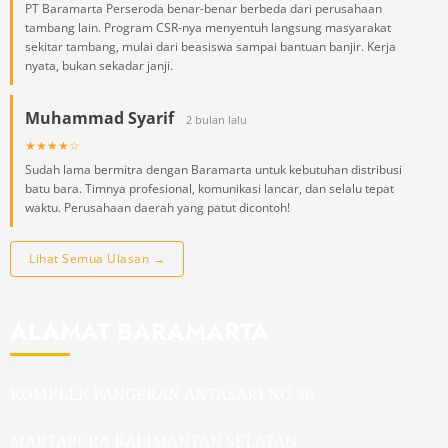
PT Baramarta Perseroda benar-benar berbeda dari perusahaan
tambang lain. Program CSR-nya menyentuh langsung masyarakat
sekitar tambang, mulai dari beasiswa sampai bantuan banjir. Kerja
nyata, bukan sekadar janji.
Muhammad Syarif
2 bulan lalu
★★★★☆
Sudah lama bermitra dengan Baramarta untuk kebutuhan distribusi
batu bara. Timnya profesional, komunikasi lancar, dan selalu tepat
waktu. Perusahaan daerah yang patut dicontoh!
Lihat Semua Ulasan →
ALAMAT BARAMARTA
KOMPLEK PANGERAN ANTASARI NO 36
MARTAPURA KALIMANTAN SELATAN