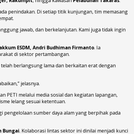
ger, Rakumpit
, hingga kawasan
Pelabuhan Takaras
.
ada penindakan. Di setiap titik kunjungan, tim memasang
empat.
ggung jawab, dan berkelanjutan. Kami juga tidak ingin
 Gakkum ESDM, Andri Budhiman Firmanto
. Ia
akat di sektor pertambangan.
telah berlangsung lama dan berkaitan erat dengan
aikan,” jelasnya.
angan PETI melalui media sosial dan kegiatan lapangan,
sme lelang sesuai ketentuan.
gi pengelolaan sumber daya alam yang berpihak pada
 Bungai
. Kolaborasi lintas sektor ini dinilai menjadi kunci