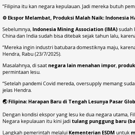
“Filipina itu kan negara kepulauan. Jadi mereka butuh pe
⚙️
Ekspor Melambat, Produksi Malah Naik: Indonesia 
Sebelumnya,
Indonesia Mining Association (IMA)
sudah l
China dan India sudah bisa ditebak sejak tahun lalu, karen
“Mereka ingin industri batubara domestiknya maju, karen
Hendra, Rabu (23/7/2025).
Masalahnya, di saat
negara lain menahan impor
,
produk
permintaan lesu.
“Setelah pandemi Covid mereda, oversupply memang sudah d
jelas Hendra.
🌏
Filipina: Harapan Baru di Tengah Lesunya Pasar Glob
Dengan kondisi ekspor yang lesu ke dua negara utama, Fil
Negara kepulauan itu kini jadi
tulang punggung baru (b
Langkah pemerintah melalui
Kementerian ESDM
untuk
m