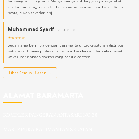
tambang lain. Program CSR-nya menyentuh langsung masyarakat
sekitar tambang, mulai dari beasiswa sampai bantuan banjir. Kerja
nyata, bukan sekadar janji.
Muhammad Syarif
2 bulan lalu
★★★★☆
Sudah lama bermitra dengan Baramarta untuk kebutuhan distribusi
batu bara. Timnya profesional, komunikasi lancar, dan selalu tepat
waktu. Perusahaan daerah yang patut dicontoh!
Lihat Semua Ulasan →
ALAMAT BARAMARTA
KOMPLEK PANGERAN ANTASARI NO 36
MARTAPURA KALIMANTAN SELATAN