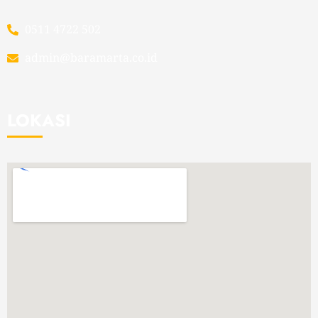
0511 4722 502
admin@baramarta.co.id
LOKASI