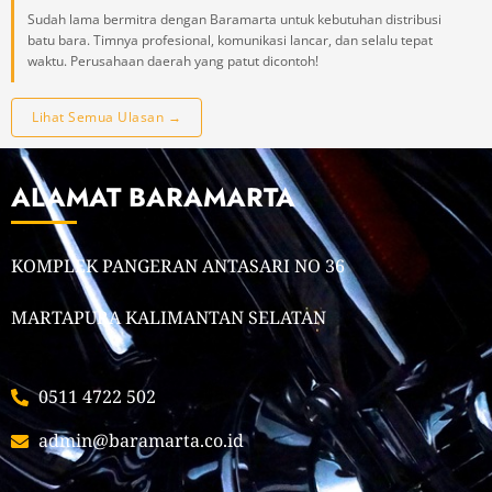
Sudah lama bermitra dengan Baramarta untuk kebutuhan distribusi
batu bara. Timnya profesional, komunikasi lancar, dan selalu tepat
waktu. Perusahaan daerah yang patut dicontoh!
Lihat Semua Ulasan →
ALAMAT BARAMARTA
KOMPLEK PANGERAN ANTASARI NO 36
MARTAPURA KALIMANTAN SELATAN
0511 4722 502
admin@baramarta.co.id