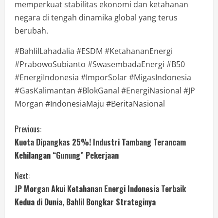
memperkuat stabilitas ekonomi dan ketahanan
negara di tengah dinamika global yang terus
berubah.
#BahlilLahadalia #ESDM #KetahananEnergi
#PrabowoSubianto #SwasembadaEnergi #B50
#EnergiIndonesia #ImporSolar #MigasIndonesia
#GasKalimantan #BlokGanal #EnergiNasional #JP
Morgan #IndonesiaMaju #BeritaNasional
Previous:
Kuota Dipangkas 25%! Industri Tambang Terancam
Kehilangan “Gunung” Pekerjaan
Next:
JP Morgan Akui Ketahanan Energi Indonesia Terbaik
Kedua di Dunia, Bahlil Bongkar Strateginya