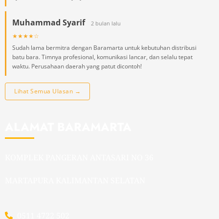
Muhammad Syarif
2 bulan lalu
★★★★☆
Sudah lama bermitra dengan Baramarta untuk kebutuhan distribusi
batu bara. Timnya profesional, komunikasi lancar, dan selalu tepat
waktu. Perusahaan daerah yang patut dicontoh!
Lihat Semua Ulasan →
ALAMAT BARAMARTA
KOMPLEK PANGERAN ANTASARI NO 36
MARTAPURA KALIMANTAN SELATAN
0511 4722 502