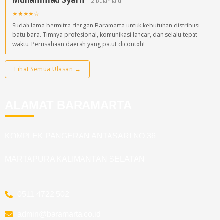
Muhammad Syarif
2 bulan lalu
★★★★☆
Sudah lama bermitra dengan Baramarta untuk kebutuhan distribusi
batu bara. Timnya profesional, komunikasi lancar, dan selalu tepat
waktu. Perusahaan daerah yang patut dicontoh!
Lihat Semua Ulasan →
ALAMAT BARAMARTA
KOMPLEK PANGERAN ANTASARI NO 36
MARTAPURA KALIMANTAN SELATAN
0511 4722 502
admin@baramarta.co.id