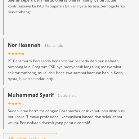
daerah seperti Baramarta. Operasional tambangnya tertib, dan
kontribusinya ke PAD Kabupaten Banjar nyata terasa. Semoga terus
berkembang!
Nor Hasanah
1 bulan lalu
★★★★★
PT Baramarta Perseroda benar-benar berbeda dari perusahaan
tambang lain. Program CSR-nya menyentuh langsung masyarakat
sekitar tambang, mulai dari beasiswa sampai bantuan banjir. Kerja
nyata, bukan sekadar janji.
Muhammad Syarif
2 bulan lalu
★★★★☆
Sudah lama bermitra dengan Baramarta untuk kebutuhan distribusi
batu bara. Timnya profesional, komunikasi lancar, dan selalu tepat
waktu. Perusahaan daerah yang patut dicontoh!
Lihat Semua Ulasan →