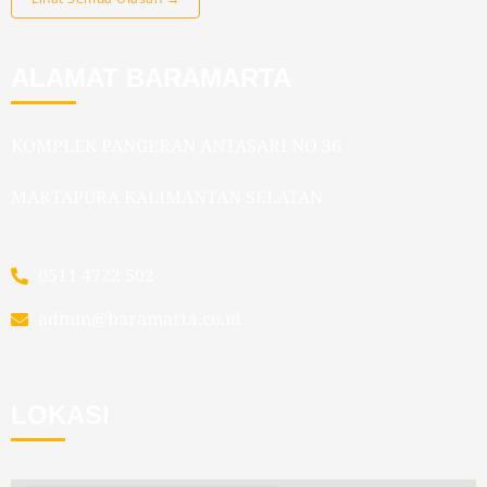
ALAMAT BARAMARTA
KOMPLEK PANGERAN ANTASARI NO 36
MARTAPURA KALIMANTAN SELATAN
0511 4722 502
admin@baramarta.co.id
LOKASI