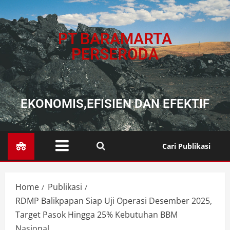
PT BARAMARTA
PERSERODA
EKONOMIS,EFISIEN DAN EFEKTIF
Cari Publikasi
Home
Publikasi
RDMP Balikpapan Siap Uji Operasi Desember 2025,
Target Pasok Hingga 25% Kebutuhan BBM
Nasional