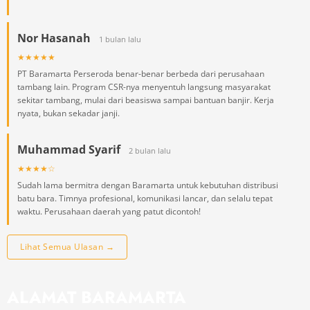
Nor Hasanah
1 bulan lalu
★★★★★
PT Baramarta Perseroda benar-benar berbeda dari perusahaan
tambang lain. Program CSR-nya menyentuh langsung masyarakat
sekitar tambang, mulai dari beasiswa sampai bantuan banjir. Kerja
nyata, bukan sekadar janji.
Muhammad Syarif
2 bulan lalu
★★★★☆
Sudah lama bermitra dengan Baramarta untuk kebutuhan distribusi
batu bara. Timnya profesional, komunikasi lancar, dan selalu tepat
waktu. Perusahaan daerah yang patut dicontoh!
Lihat Semua Ulasan →
ALAMAT BARAMARTA