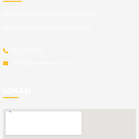
KOMPLEK PANGERAN ANTASARI NO 36
MARTAPURA KALIMANTAN SELATAN
0511 4722 502
admin@baramarta.co.id
LOKASI