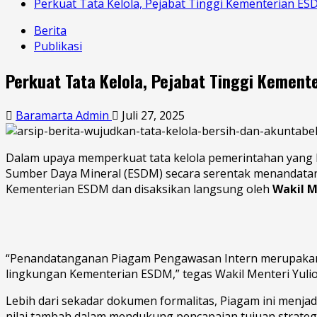
Perkuat Tata Kelola, Pejabat Tinggi Kementerian 
Berita
Publikasi
Perkuat Tata Kelola, Pejabat Tinggi Kemen
Baramarta Admin
Juli 27, 2025
Dalam upaya memperkuat tata kelola pemerintahan yang be
Sumber Daya Mineral (ESDM) secara serentak menandata
Kementerian ESDM dan disaksikan langsung oleh
Wakil M
“Penandatanganan Piagam Pengawasan Intern merupakan t
lingkungan Kementerian ESDM,” tegas Wakil Menteri Yuli
Lebih dari sekadar dokumen formalitas, Piagam ini menja
nilai tambah dalam mendukung pencapaian tujuan strategi