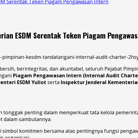
ESDM Serentak Teken Piagam Pengawasan Intern
terian ESDM Serentak Teken Piagam Pengawas
rsih, berintegritas, dan akuntabel, seluruh Pejabat Pimp
ngani
Piagam Pengawasan Intern (Internal Audit Charte
enteri ESDM Yuliot
serta
Inspektur Jenderal Kementer
onggak penting dalam memperkuat tata kelola pemerintaha
ot dalam sambutannya.
di simbol komitmen bersama atas pentingnya fungsi pengaw
s organisasi.