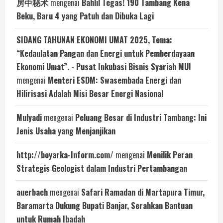
房中秘术
mengenai
Bahlil Tegas! 190 Tambang Kena
Beku, Baru 4 yang Patuh dan Dibuka Lagi
SIDANG TAHUNAN EKONOMI UMAT 2025, Tema:
“Kedaulatan Pangan dan Energi untuk Pemberdayaan
Ekonomi Umat”. - Pusat Inkubasi Bisnis Syariah MUI
mengenai
Menteri ESDM: Swasembada Energi dan
Hilirisasi Adalah Misi Besar Energi Nasional
Mulyadi
mengenai
Peluang Besar di Industri Tambang: Ini
Jenis Usaha yang Menjanjikan
http://boyarka-Inform.com/
mengenai
Menilik Peran
Strategis Geologist dalam Industri Pertambangan
auerbach
mengenai
Safari Ramadan di Martapura Timur,
Baramarta Dukung Bupati Banjar, Serahkan Bantuan
untuk Rumah Ibadah