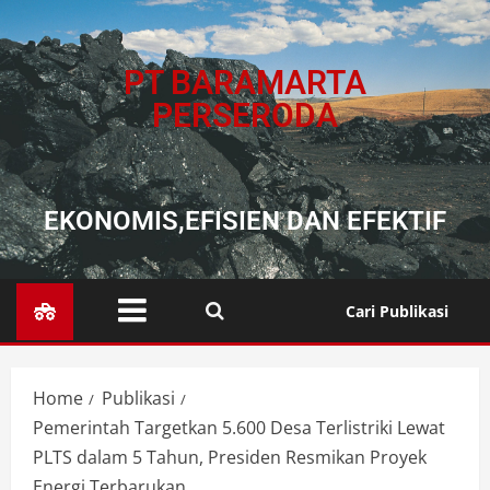
PT BARAMARTA
PERSERODA
EKONOMIS,EFISIEN DAN EFEKTIF
Cari Publikasi
Home
Publikasi
Pemerintah Targetkan 5.600 Desa Terlistriki Lewat
PLTS dalam 5 Tahun, Presiden Resmikan Proyek
Energi Terbarukan