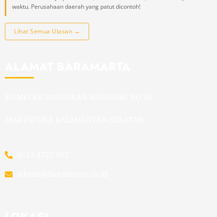
waktu. Perusahaan daerah yang patut dicontoh!
Lihat Semua Ulasan →
ALAMAT BARAMARTA
KOMPLEK PANGERAN ANTASARI NO 36
MARTAPURA KALIMANTAN SELATAN
0511 4722 502
admin@baramarta.co.id
LOKASI