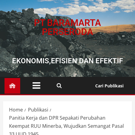
PT BARAMARTA
PERSERODA
EKONOMIS,EFISIEN DAN EFEKTIF
Cari Publikasi
Home
Publikasi
Panitia Kerja dan DPR Sepakati Perubahan
Keempat RUU Minerba, Wujudkan Semangat Pasal
33 UUD 1945