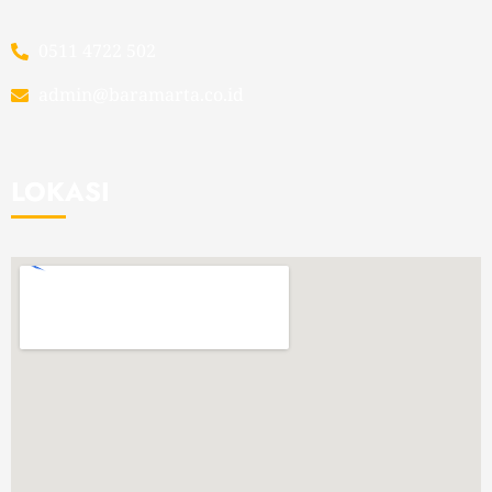
0511 4722 502
admin@baramarta.co.id
LOKASI