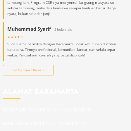
tambang lain. Program CSR-nya menyentuh langsung masyarakat
sekitar tambang, mulai dari beasiswa sampai bantuan banjir. Kerja
nyata, bukan sekadar janji.
Muhammad Syarif
2 bulan lalu
★★★★☆
Sudah lama bermitra dengan Baramarta untuk kebutuhan distribusi
batu bara. Timnya profesional, komunikasi lancar, dan selalu tepat
waktu. Perusahaan daerah yang patut dicontoh!
Lihat Semua Ulasan →
ALAMAT BARAMARTA
KOMPLEK PANGERAN ANTASARI NO 36
MARTAPURA KALIMANTAN SELATAN