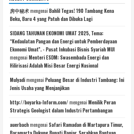
房中秘术
mengenai
Bahlil Tegas! 190 Tambang Kena
Beku, Baru 4 yang Patuh dan Dibuka Lagi
SIDANG TAHUNAN EKONOMI UMAT 2025, Tema:
“Kedaulatan Pangan dan Energi untuk Pemberdayaan
Ekonomi Umat”. - Pusat Inkubasi Bisnis Syariah MUI
mengenai
Menteri ESDM: Swasembada Energi dan
Hilirisasi Adalah Misi Besar Energi Nasional
Mulyadi
mengenai
Peluang Besar di Industri Tambang: Ini
Jenis Usaha yang Menjanjikan
http://boyarka-Inform.com/
mengenai
Menilik Peran
Strategis Geologist dalam Industri Pertambangan
auerbach
mengenai
Safari Ramadan di Martapura Timur,
Baramarta Dukung Bupati Banjar, Serahkan Bantuan