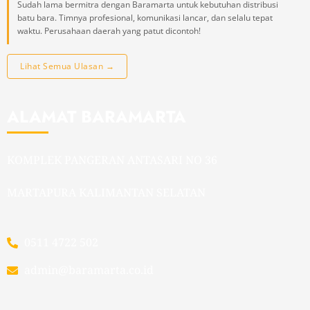
Sudah lama bermitra dengan Baramarta untuk kebutuhan distribusi
batu bara. Timnya profesional, komunikasi lancar, dan selalu tepat
waktu. Perusahaan daerah yang patut dicontoh!
Lihat Semua Ulasan →
ALAMAT BARAMARTA
KOMPLEK PANGERAN ANTASARI NO 36
MARTAPURA KALIMANTAN SELATAN
0511 4722 502
admin@baramarta.co.id