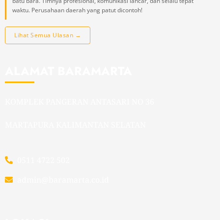
batu bara. Timnya profesional, komunikasi lancar, dan selalu tepat
waktu. Perusahaan daerah yang patut dicontoh!
Lihat Semua Ulasan →
ALAMAT BARAMARTA
KOMPLEK PANGERAN ANTASARI NO 36
MARTAPURA KALIMANTAN SELATAN
0511 4722 502
admin@baramarta.co.id