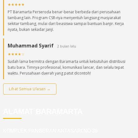
★★★★★
PT Baramarta Perseroda benar-benar berbeda dari perusahaan
tambang lain. Program CSR-nya menyentuh langsung masyarakat
sekitar tambang, mulai dari beasiswa sampai bantuan banjir. Kerja
nyata, bukan sekadar janji.
Muhammad Syarif
2 bulan lalu
★★★★☆
Sudah lama bermitra dengan Baramarta untuk kebutuhan distribusi
batu bara. Timnya profesional, komunikasi lancar, dan selalu tepat
waktu. Perusahaan daerah yang patut dicontoh!
Lihat Semua Ulasan →
ALAMAT BARAMARTA
KOMPLEK PANGERAN ANTASARI NO 36