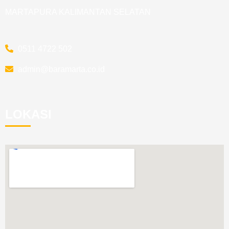
MARTAPURA KALIMANTAN SELATAN
0511 4722 502
admin@baramarta.co.id
LOKASI