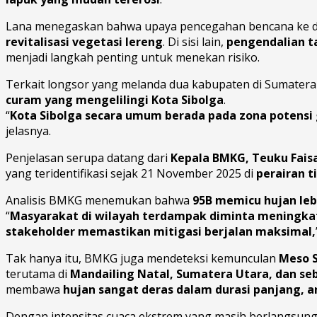
Lana menegaskan bahwa upaya pencegahan bencana ke depa
revitalisasi vegetasi lereng
. Di sisi lain,
pengendalian t
menjadi langkah penting untuk menekan risiko.
Terkait longsor yang melanda dua kabupaten di Sumatera
curam yang mengelilingi Kota Sibolga
.
“
Kota Sibolga secara umum berada pada zona potens
jelasnya.
Penjelasan serupa datang dari
Kepala BMKG, Teuku Faisa
yang teridentifikasi sejak 21 November 2025 di
perairan t
Analisis BMKG menemukan bahwa
95B memicu hujan le
“
Masyarakat di wilayah terdampak diminta meningka
stakeholder memastikan mitigasi berjalan maksimal,
Tak hanya itu, BMKG juga mendeteksi kemunculan
Meso S
terutama di
Mandailing Natal, Sumatera Utara, dan se
membawa
hujan sangat deras dalam durasi panjang, a
Dengan intensitas cuaca ekstrem yang masih berlangsun