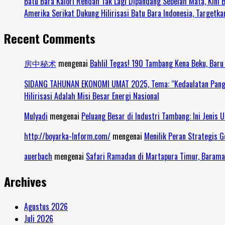
Batu Bara Kalori Rendah Tak Lagi Dipandang Sebelah Mata, Kini 
Amerika Serikat Dukung Hilirisasi Batu Bara Indonesia, Targetka
Recent Comments
房中秘术
mengenai
Bahlil Tegas! 190 Tambang Kena Beku, Baru
SIDANG TAHUNAN EKONOMI UMAT 2025, Tema: “Kedaulatan Pangan 
Hilirisasi Adalah Misi Besar Energi Nasional
Mulyadi
mengenai
Peluang Besar di Industri Tambang: Ini Jenis 
http://boyarka-Inform.com/
mengenai
Menilik Peran Strategis 
auerbach
mengenai
Safari Ramadan di Martapura Timur, Barama
Archives
Agustus 2026
Juli 2026