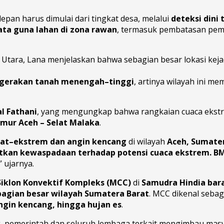
n harus dimulai dari tingkat desa, melalui
deteksi dini 
ata guna lahan di zona rawan
, termasuk pembatasan pe
 Utara, Lana menjelaskan bahwa sebagian besar lokasi kej
i gerakan tanah menengah–tinggi
, artinya wilayah ini m
l Fathani
, yang mengungkap bahwa rangkaian cuaca ekst
imur Aceh – Selat Malaka
.
bat–ekstrem dan angin kencang
di wilayah
Aceh, Sumater
tkan kewaspadaan terhadap potensi cuaca ekstrem. B
” ujarnya.
iklon Konvektif Kompleks (MCC)
di
Samudra Hindia bar
bagian besar wilayah Sumatera Barat
. MCC dikenal seba
ngin kencang, hingga hujan es
.
g, pemerintah dan seluruh lembaga terkait mengimbau mas