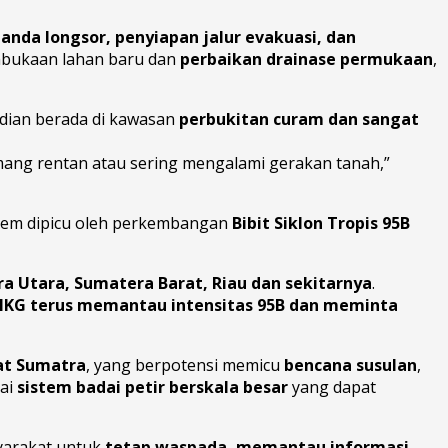
tanda longsor, penyiapan jalur evakuasi, dan
mbukaan lahan baru dan
perbaikan drainase permukaan
,
adian berada di kawasan
perbukitan curam dan sangat
emang rentan atau sering mengalami gerakan tanah,”
rem dipicu oleh perkembangan
Bibit Siklon Tropis 95B
a Utara, Sumatera Barat, Riau dan sekitarnya
.
MKG terus memantau intensitas 95B dan meminta
at Sumatra
, yang berpotensi memicu
bencana susulan
,
gai
sistem badai petir berskala besar
yang dapat
yarakat untuk
tetap waspada, memantau informasi