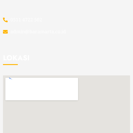
0511 4722 502
admin@baramarta.co.id
LOKASI