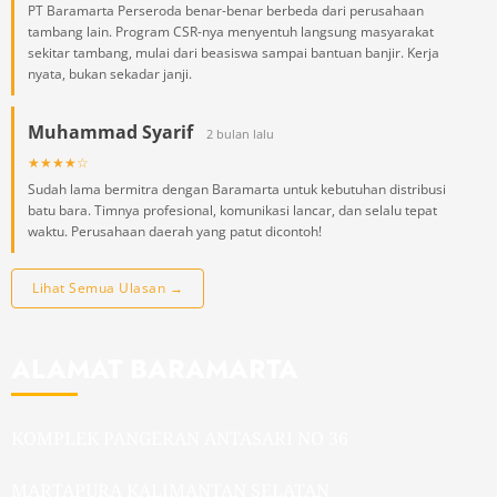
PT Baramarta Perseroda benar-benar berbeda dari perusahaan
tambang lain. Program CSR-nya menyentuh langsung masyarakat
sekitar tambang, mulai dari beasiswa sampai bantuan banjir. Kerja
nyata, bukan sekadar janji.
Muhammad Syarif
2 bulan lalu
★★★★☆
Sudah lama bermitra dengan Baramarta untuk kebutuhan distribusi
batu bara. Timnya profesional, komunikasi lancar, dan selalu tepat
waktu. Perusahaan daerah yang patut dicontoh!
Lihat Semua Ulasan →
ALAMAT BARAMARTA
KOMPLEK PANGERAN ANTASARI NO 36
MARTAPURA KALIMANTAN SELATAN