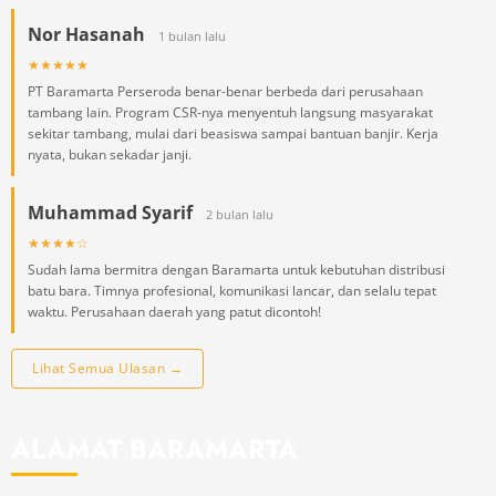
Nor Hasanah
1 bulan lalu
★★★★★
PT Baramarta Perseroda benar-benar berbeda dari perusahaan
tambang lain. Program CSR-nya menyentuh langsung masyarakat
sekitar tambang, mulai dari beasiswa sampai bantuan banjir. Kerja
nyata, bukan sekadar janji.
Muhammad Syarif
2 bulan lalu
★★★★☆
Sudah lama bermitra dengan Baramarta untuk kebutuhan distribusi
batu bara. Timnya profesional, komunikasi lancar, dan selalu tepat
waktu. Perusahaan daerah yang patut dicontoh!
Lihat Semua Ulasan →
ALAMAT BARAMARTA