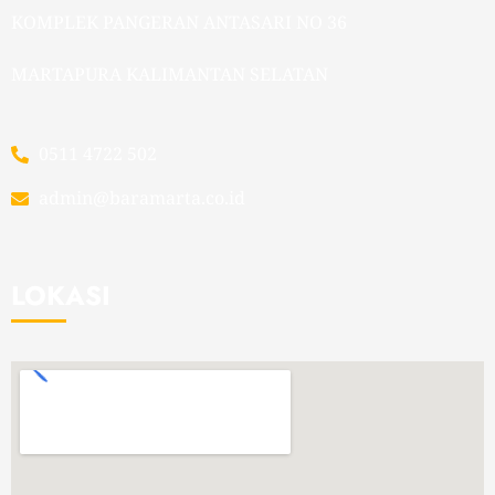
KOMPLEK PANGERAN ANTASARI NO 36
MARTAPURA KALIMANTAN SELATAN
0511 4722 502
admin@baramarta.co.id
LOKASI