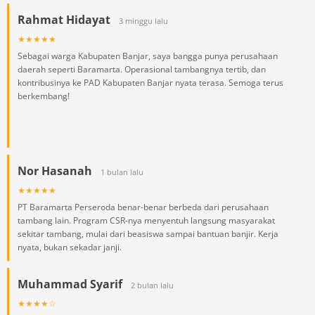
Rahmat Hidayat
3 minggu lalu
★★★★★
Sebagai warga Kabupaten Banjar, saya bangga punya perusahaan
daerah seperti Baramarta. Operasional tambangnya tertib, dan
kontribusinya ke PAD Kabupaten Banjar nyata terasa. Semoga terus
berkembang!
Nor Hasanah
1 bulan lalu
★★★★★
PT Baramarta Perseroda benar-benar berbeda dari perusahaan
tambang lain. Program CSR-nya menyentuh langsung masyarakat
sekitar tambang, mulai dari beasiswa sampai bantuan banjir. Kerja
nyata, bukan sekadar janji.
Muhammad Syarif
2 bulan lalu
★★★★☆