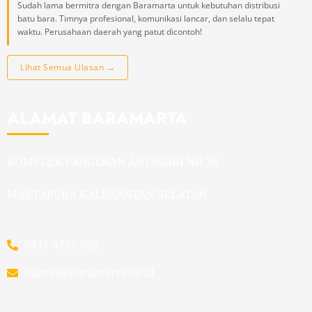
Sudah lama bermitra dengan Baramarta untuk kebutuhan distribusi
batu bara. Timnya profesional, komunikasi lancar, dan selalu tepat
waktu. Perusahaan daerah yang patut dicontoh!
Lihat Semua Ulasan →
ALAMAT BARAMARTA
KOMPLEK PANGERAN ANTASARI NO 36
MARTAPURA KALIMANTAN SELATAN
0511 4722 502
admin@baramarta.co.id