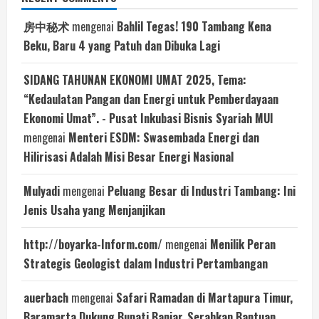
房中秘术
mengenai
Bahlil Tegas! 190 Tambang Kena
Beku, Baru 4 yang Patuh dan Dibuka Lagi
SIDANG TAHUNAN EKONOMI UMAT 2025, Tema:
“Kedaulatan Pangan dan Energi untuk Pemberdayaan
Ekonomi Umat”. - Pusat Inkubasi Bisnis Syariah MUI
mengenai
Menteri ESDM: Swasembada Energi dan
Hilirisasi Adalah Misi Besar Energi Nasional
Mulyadi
mengenai
Peluang Besar di Industri Tambang: Ini
Jenis Usaha yang Menjanjikan
http://boyarka-Inform.com/
mengenai
Menilik Peran
Strategis Geologist dalam Industri Pertambangan
auerbach
mengenai
Safari Ramadan di Martapura Timur,
Baramarta Dukung Bupati Banjar, Serahkan Bantuan