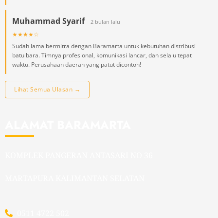
Muhammad Syarif
2 bulan lalu
★★★★☆
Sudah lama bermitra dengan Baramarta untuk kebutuhan distribusi
batu bara. Timnya profesional, komunikasi lancar, dan selalu tepat
waktu. Perusahaan daerah yang patut dicontoh!
Lihat Semua Ulasan →
ALAMAT BARAMARTA
KOMPLEK PANGERAN ANTASARI NO 36
MARTAPURA KALIMANTAN SELATAN
0511 4722 502