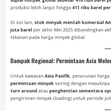
suplai minyak global sebesar 410 ribu barel p
produksi lebih lanjut hingga
411 ribu barel per
Di sisi lain,
stok minyak mentah komersial Am
juta barel
per akhir Mei 2025 dibandingkan akh
tekanan pada harga minyak global.
Dampak Regional: Permintaan Asia Mel
Untuk kawasan
Asia Pasifik
, penurunan harga 
permintaan minyak
seiring dengan masuknya s
turn around
atau
penghentian sementara op
pengiriman minyak (loading) untuk periode Juli