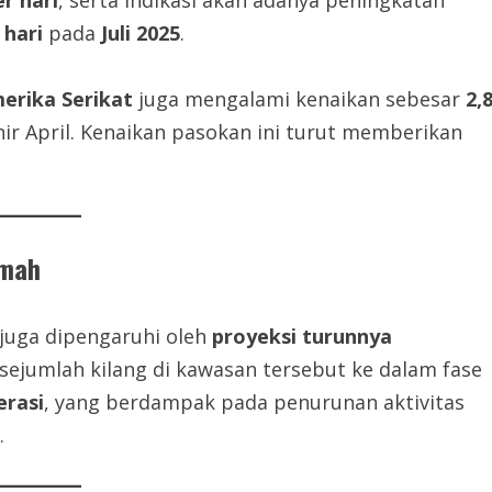
er hari
, serta indikasi akan adanya peningkatan
 hari
pada
Juli 2025
.
erika Serikat
juga mengalami kenaikan sebesar
2,
ir April. Kenaikan pasokan ini turut memberikan
emah
juga dipengaruhi oleh
proyeksi turunnya
ejumlah kilang di kawasan tersebut ke dalam fase
erasi
, yang berdampak pada penurunan aktivitas
.