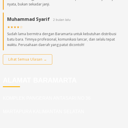
nyata, bukan sekadar janji.
Muhammad Syarif
2 bulan lalu
★★★★☆
Sudah lama bermitra dengan Baramarta untuk kebutuhan distribusi
batu bara. Timnya profesional, komunikasi lancar, dan selalu tepat
waktu. Perusahaan daerah yang patut dicontoh!
Lihat Semua Ulasan →
ALAMAT BARAMARTA
KOMPLEK PANGERAN ANTASARI NO 36
MARTAPURA KALIMANTAN SELATAN