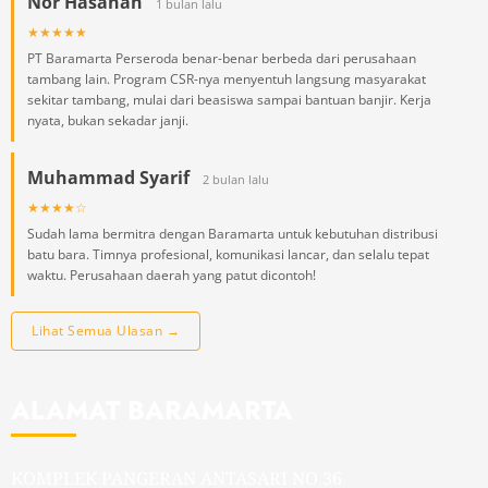
Nor Hasanah
1 bulan lalu
★★★★★
PT Baramarta Perseroda benar-benar berbeda dari perusahaan
tambang lain. Program CSR-nya menyentuh langsung masyarakat
sekitar tambang, mulai dari beasiswa sampai bantuan banjir. Kerja
nyata, bukan sekadar janji.
Muhammad Syarif
2 bulan lalu
★★★★☆
Sudah lama bermitra dengan Baramarta untuk kebutuhan distribusi
batu bara. Timnya profesional, komunikasi lancar, dan selalu tepat
waktu. Perusahaan daerah yang patut dicontoh!
Lihat Semua Ulasan →
ALAMAT BARAMARTA
KOMPLEK PANGERAN ANTASARI NO 36