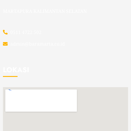
MARTAPURA KALIMANTAN SELATAN
0511 4722 502
admin@baramarta.co.id
LOKASI