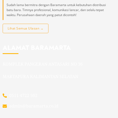
Sudah lama bermitra dengan Baramarta untuk kebutuhan distribusi
batu bara. Timnya profesional, komunikasi lancar, dan selalu tepat
waktu. Perusahaan daerah yang patut dicontoh!
Lihat Semua Ulasan →
ALAMAT BARAMARTA
KOMPLEK PANGERAN ANTASARI NO 36
MARTAPURA KALIMANTAN SELATAN
0511 4722 502
admin@baramarta.co.id