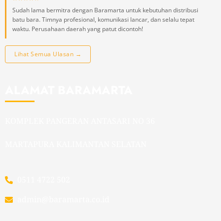
Sudah lama bermitra dengan Baramarta untuk kebutuhan distribusi
batu bara. Timnya profesional, komunikasi lancar, dan selalu tepat
waktu. Perusahaan daerah yang patut dicontoh!
Lihat Semua Ulasan →
ALAMAT BARAMARTA
KOMPLEK PANGERAN ANTASARI NO 36
MARTAPURA KALIMANTAN SELATAN
0511 4722 502
admin@baramarta.co.id