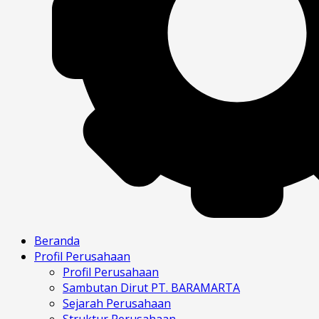
Beranda
Profil Perusahaan
Profil Perusahaan
Sambutan Dirut PT. BARAMARTA
Sejarah Perusahaan