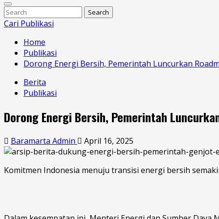
Enter
Search
Search
Keyword
Search
for:
Cari Publikasi
Skip
Home
to
Publikasi
content
Dorong Energi Bersih, Pemerintah Luncurkan Roadm
Berita
Publikasi
Dorong Energi Bersih, Pemerintah Luncurka
Baramarta Admin
April 16, 2025
Komitmen Indonesia menuju transisi energi bersih semak
Dalam kesempatan ini, Menteri Energi dan Sumber Daya 