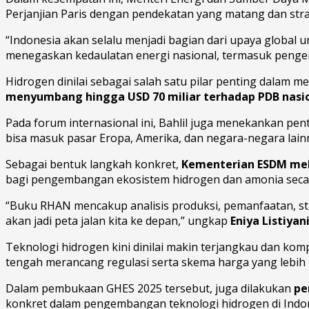
Perjanjian Paris dengan pendekatan yang matang dan stra
“Indonesia akan selalu menjadi bagian dari upaya global u
menegaskan kedaulatan energi nasional, termasuk pengem
Hidrogen dinilai sebagai salah satu pilar penting dalam m
menyumbang hingga USD 70 miliar terhadap PDB nasi
Pada forum internasional ini, Bahlil juga menekankan pent
bisa masuk pasar Eropa, Amerika, dan negara-negara lain
Sebagai bentuk langkah konkret,
Kementerian ESDM mel
bagi pengembangan ekosistem hidrogen dan amonia secar
“Buku RHAN mencakup analisis produksi, pemanfaatan, str
akan jadi peta jalan kita ke depan,” ungkap
Eniya Listiyan
Teknologi hidrogen kini dinilai makin terjangkau dan k
tengah merancang regulasi serta skema harga yang lebih
Dalam pembukaan GHES 2025 tersebut, juga dilakukan
pe
konkret dalam pengembangan teknologi hidrogen di Indon