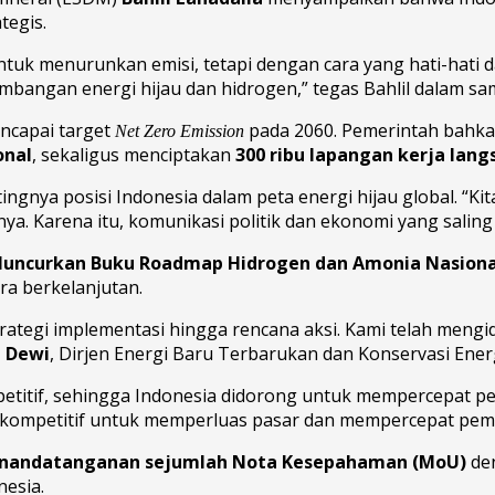
tegis.
ntuk menurunkan emisi, tetapi dengan cara yang hati-hati d
bangan energi hijau dan hidrogen,” tegas Bahlil dalam s
encapai target
pada 2060. Pemerintah bah
Net Zero Emission
onal
, sekaligus menciptakan
300 ribu lapangan kerja lan
ingnya posisi Indonesia dalam peta energi hijau global. “Ki
nya. Karena itu, komunikasi politik dan ekonomi yang sali
uncurkan Buku Roadmap Hidrogen dan Amonia Nasiona
a berkelanjutan.
ategi implementasi hingga rencana aksi. Kami telah mengid
i Dewi
, Dirjen Energi Baru Terbarukan dan Konservasi Ener
ompetitif, sehingga Indonesia didorong untuk mempercepat
 kompetitif untuk memperluas pasar dan mempercepat pema
nandatanganan sejumlah Nota Kesepahaman (MoU)
den
esia.