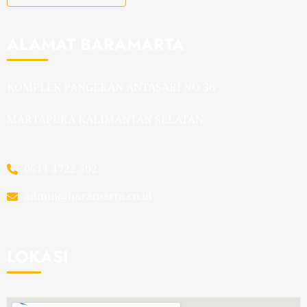
ALAMAT BARAMARTA
KOMPLEK PANGERAN ANTASARI NO 36
MARTAPURA KALIMANTAN SELATAN
0511 4722 502
admin@baramarta.co.id
LOKASI