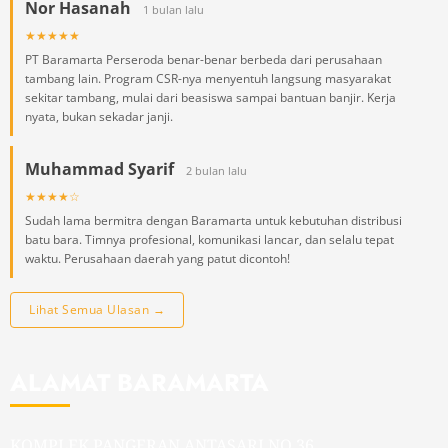
Nor Hasanah
1 bulan lalu
★★★★★
PT Baramarta Perseroda benar-benar berbeda dari perusahaan
tambang lain. Program CSR-nya menyentuh langsung masyarakat
sekitar tambang, mulai dari beasiswa sampai bantuan banjir. Kerja
nyata, bukan sekadar janji.
Muhammad Syarif
2 bulan lalu
★★★★☆
Sudah lama bermitra dengan Baramarta untuk kebutuhan distribusi
batu bara. Timnya profesional, komunikasi lancar, dan selalu tepat
waktu. Perusahaan daerah yang patut dicontoh!
Lihat Semua Ulasan →
ALAMAT BARAMARTA
KOMPLEK PANGERAN ANTASARI NO 36