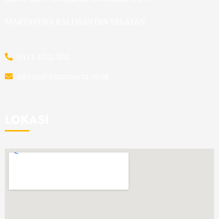
MARTAPURA KALIMANTAN SELATAN
0511 4722 502
admin@baramarta.co.id
LOKASI