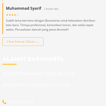
Muhammad Syarif
2 bulan lalu
★★★★☆
Sudah lama bermitra dengan Baramarta untuk kebutuhan distribusi
batu bara. Timnya profesional, komunikasi lancar, dan selalu tepat
waktu. Perusahaan daerah yang patut dicontoh!
Lihat Semua Ulasan →
ALAMAT BARAMARTA
KOMPLEK PANGERAN ANTASARI NO 36
MARTAPURA KALIMANTAN SELATAN
0511 4722 502