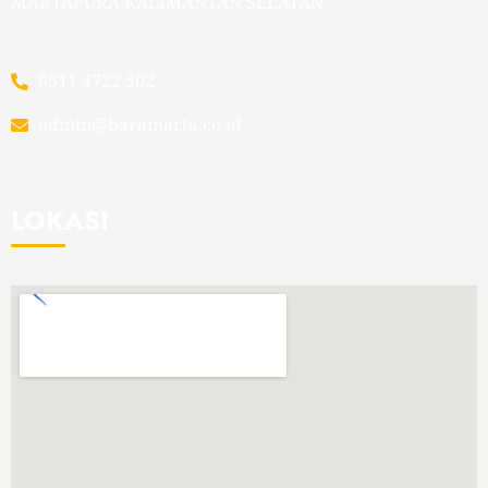
MARTAPURA KALIMANTAN SELATAN
0511 4722 502
admin@baramarta.co.id
LOKASI