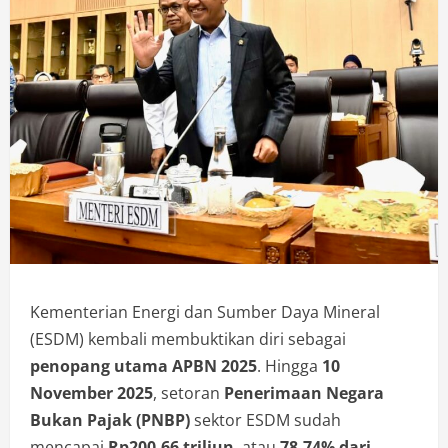
Kementerian Energi dan Sumber Daya Mineral
(ESDM) kembali membuktikan diri sebagai
penopang utama APBN 2025
. Hingga
10
November 2025
, setoran
Penerimaan Negara
Bukan Pajak (PNBP)
sektor ESDM sudah
mencapai
Rp200,66 triliun
, atau
78,74% dari