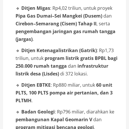
🔹
Ditjen Migas
: Rp4,02 triliun, untuk proyek
Pipa Gas Dumai–Sei Mangkei (Dusem)
dan
Cirebon–Semarang (Cisem) Tahap II
, serta
pengembangan jaringan gas rumah tangga
(jargas)
.
🔹
Ditjen Ketenagalistrikan (Gatrik)
: Rp1,73
triliun, untuk
program listrik gratis BPBL bagi
250.000 rumah tangga
dan
infrastruktur
listrik desa (Lisdes)
di 372 lokasi.
🔹
Ditjen EBTKE
: Rp880 miliar, untuk
60 unit
PLTS, 100 PLTS pompa air pertanian, dan 3
PLTMH
.
🔹
Badan Geologi
: Rp796 miliar, diarahkan ke
pembangunan Kapal Geomarin V
dan
program mitigasi bencana geologi
.