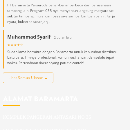
PT Baramarta Perseroda benar-benar berbeda dari perusahaan
tambang lain. Program CSR-nya menyentuh langsung masyarakat
sekitar tambang, mulai dari beasiswa sampai bantuan banjir. Kerja
nyata, bukan sekadar janji.
Muhammad Syarif
2 bulan lalu
★★★★☆
Sudah lama bermitra dengan Baramarta untuk kebutuhan distribusi
batu bara. Timnya profesional, komunikasi lancar, dan selalu tepat
waktu. Perusahaan daerah yang patut dicontoh!
Lihat Semua Ulasan →
ALAMAT BARAMARTA
KOMPLEK PANGERAN ANTASARI NO 36