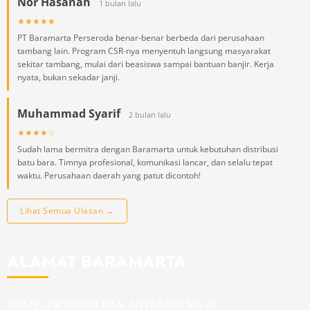
Nor Hasanah
1 bulan lalu
★★★★★
PT Baramarta Perseroda benar-benar berbeda dari perusahaan
tambang lain. Program CSR-nya menyentuh langsung masyarakat
sekitar tambang, mulai dari beasiswa sampai bantuan banjir. Kerja
nyata, bukan sekadar janji.
Muhammad Syarif
2 bulan lalu
★★★★☆
Sudah lama bermitra dengan Baramarta untuk kebutuhan distribusi
batu bara. Timnya profesional, komunikasi lancar, dan selalu tepat
waktu. Perusahaan daerah yang patut dicontoh!
Lihat Semua Ulasan →
ALAMAT BARAMARTA
KOMPLEK PANGERAN ANTASARI NO 36