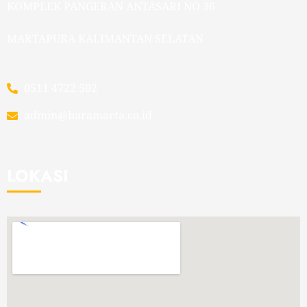
KOMPLEK PANGERAN ANTASARI NO 36
MARTAPURA KALIMANTAN SELATAN
0511 4722 502
admin@baramarta.co.id
LOKASI