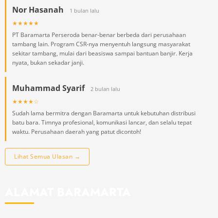
Nor Hasanah
1 bulan lalu
★★★★★
PT Baramarta Perseroda benar-benar berbeda dari perusahaan
tambang lain. Program CSR-nya menyentuh langsung masyarakat
sekitar tambang, mulai dari beasiswa sampai bantuan banjir. Kerja
nyata, bukan sekadar janji.
Muhammad Syarif
2 bulan lalu
★★★★☆
Sudah lama bermitra dengan Baramarta untuk kebutuhan distribusi
batu bara. Timnya profesional, komunikasi lancar, dan selalu tepat
waktu. Perusahaan daerah yang patut dicontoh!
Lihat Semua Ulasan →
ALAMAT BARAMARTA