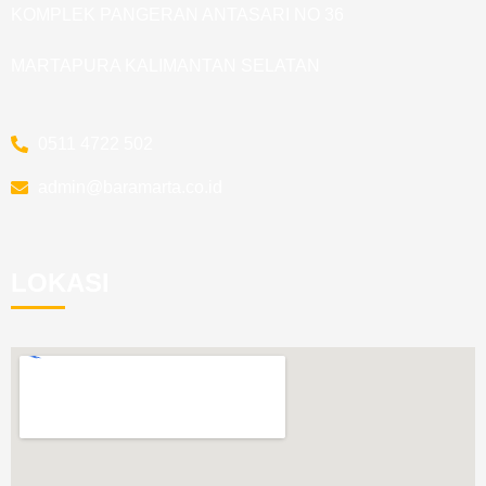
KOMPLEK PANGERAN ANTASARI NO 36
MARTAPURA KALIMANTAN SELATAN
0511 4722 502
admin@baramarta.co.id
LOKASI