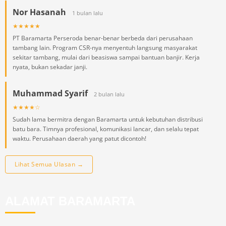
Nor Hasanah
1 bulan lalu
★★★★★
PT Baramarta Perseroda benar-benar berbeda dari perusahaan
tambang lain. Program CSR-nya menyentuh langsung masyarakat
sekitar tambang, mulai dari beasiswa sampai bantuan banjir. Kerja
nyata, bukan sekadar janji.
Muhammad Syarif
2 bulan lalu
★★★★☆
Sudah lama bermitra dengan Baramarta untuk kebutuhan distribusi
batu bara. Timnya profesional, komunikasi lancar, dan selalu tepat
waktu. Perusahaan daerah yang patut dicontoh!
Lihat Semua Ulasan →
ALAMAT BARAMARTA