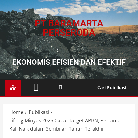
PT BARAMARTA
PERSERODA
EKONOMIS,EFISIEN DAN EFEKTIF
Cari Publikasi
Home
Publikasi
Lifting Minyak 2025 Capai Target APBN, Pertama
Kali Naik dalam Sembilan Tahun Terakhir